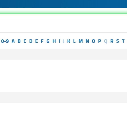
0-9
A
B
C
D
E
F
G
H
I
J
K
L
M
N
O
P
Q
R
S
T