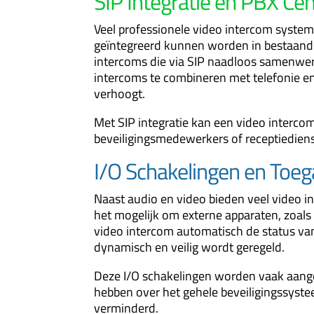
SIP Integratie en PBX Cen
Veel professionele video intercom syste
geïntegreerd kunnen worden in bestaande
intercoms die via SIP naadloos samenwer
intercoms te combineren met telefonie en
verhoogt.
Met SIP integratie kan een video interco
beveiligingsmedewerkers of receptiediens
I/O Schakelingen en Toe
Naast audio en video bieden veel video i
het mogelijk om externe apparaten, zoals
video intercom automatisch de status va
dynamisch en veilig wordt geregeld.
Deze I/O schakelingen worden vaak aang
hebben over het gehele beveiligingssyste
verminderd.