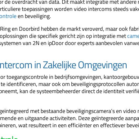
or de overdracht van data. Dit maakt integratie met ander
rticuliere toepassingen worden video intercoms steeds vake
ontrole
en beveiliging.
 Ring en Doorbird hebben de markt veroverd, maar ook fabri
plossingen die specifiek gericht zijn op integratie met
came
msystemen van 2N en ipDoor door experts aanbevolen vanwe
Intercom in Zakelijke Omgevingen
or toegangscontrole in bedrijfsomgevingen, kantoorgebouw
 te identificeren, maar ook om beveiligingsprotocollen aut
pneemt, kan de systeembeheerder direct de identiteit verifi
geïntegreerd met bestaande beveiligingscamera’s en vid
nkomende en uitgaande activiteiten. Deze geïntegreerde aan
ren, wat resulteert in een efficiënter en effectiever beve