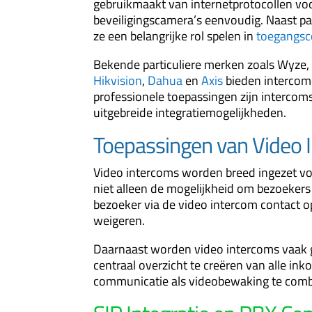
gebruikmaakt van internetprotocollen vo
beveiligingscamera’s eenvoudig. Naast pa
ze een belangrijke rol spelen in
toegangsc
Bekende particuliere merken zoals Wyze,
Hikvision
,
Dahua
en
Axis
bieden intercomo
professionele toepassingen zijn interco
uitgebreide integratiemogelijkheden.
Toepassingen van Video 
Video intercoms worden breed ingezet vo
niet alleen de mogelijkheid om bezoekers
bezoeker via de video intercom contact o
weigeren.
Daarnaast worden video intercoms vaak 
centraal overzicht te creëren van alle i
communicatie als videobewaking te combine