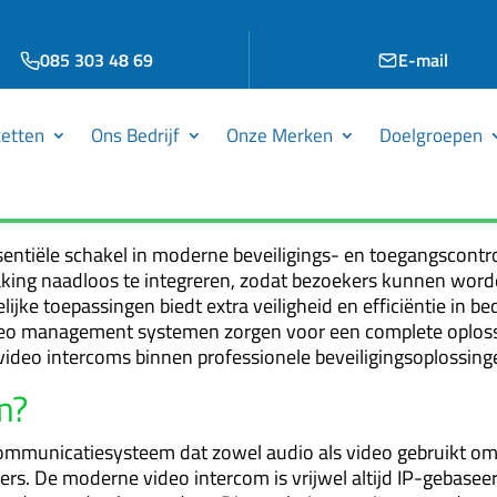
085 303 48 69
E-mail
etten
Ons Bedrijf
Onze Merken
Doelgroepen
ntiële schakel in moderne beveiligings- en toegangscontr
ng naadloos te integreren, zodat bezoekers kunnen worden
jke toepassingen biedt extra veiligheid en efficiëntie in be
eo management systemen zorgen voor een complete oplossing.
ideo intercoms binnen professionele beveiligingsoplossing
m?
mmunicatiesysteem dat zowel audio als video gebruikt om in
s. De moderne video intercom is vrijwel altijd IP-gebasee