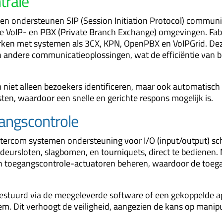
trale
men ondersteunen SIP (Session Initiation Protocol) commun
 VoIP- en PBX (Private Branch Exchange) omgevingen. Fabr
ken met systemen als 3CX, KPN, OpenPBX en VoIPGrid. Deze
 andere communicatieoplossingen, wat de efficiëntie van b
m niet alleen bezoekers identificeren, maar ook automatisc
ten, waardoor een snelle en gerichte respons mogelijk is.
gangscontrole
ntercom systemen ondersteuning voor I/O (input/output) sch
 deursloten, slagbomen, en tourniquets, direct te bedienen
n toegangscontrole-actuatoren beheren, waardoor de toeg
estuurd via de meegeleverde software of een gekoppelde a
em. Dit verhoogt de veiligheid, aangezien de kans op manip