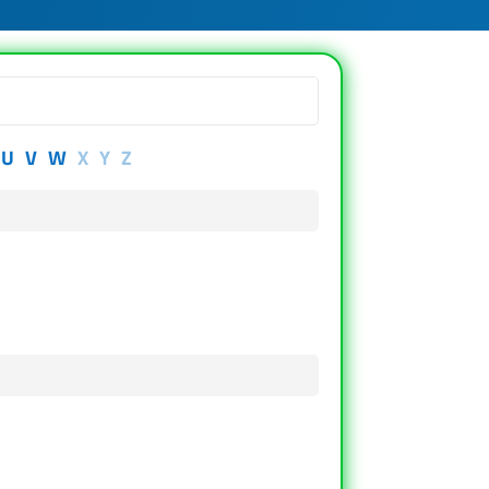
U
V
W
X
Y
Z