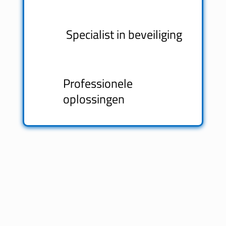
Specialist in beveiliging
Professionele
oplossingen
Maatwerk camerabewaking
l
Onze camerabewaking oplossingen
komen voort uit maatwerk. Wij
werken met een select aantal A-
Kwaliteit fabrikanten waar wij een
goede en jarenlange ervaring mee