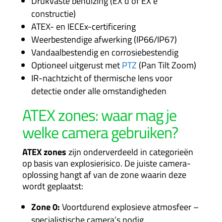
Drukvaste behuizing (EX d of EX e
constructie)
ATEX- en IECEx-certificering
Weerbestendige afwerking (IP66/IP67)
Vandaalbestendig en corrosiebestendig
Optioneel uitgerust met
PTZ
(Pan Tilt Zoom)
IR-nachtzicht of thermische lens voor
detectie onder alle omstandigheden
ATEX zones: waar mag je
welke camera gebruiken?
ATEX zones
zijn onderverdeeld in categorieën
op basis van explosierisico. De juiste camera-
oplossing hangt af van de zone waarin deze
wordt geplaatst:
Zone 0:
Voortdurend explosieve atmosfeer –
specialistische camera’s nodig