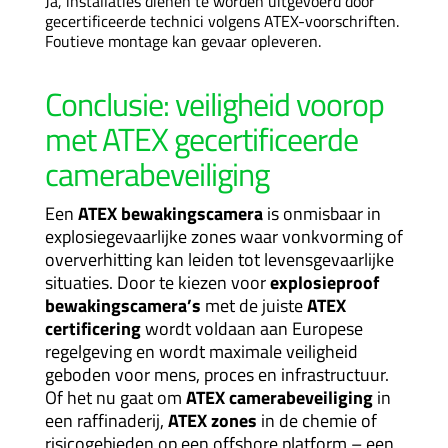
Ja, installaties dienen te worden uitgevoerd door
gecertificeerde technici volgens ATEX-voorschriften.
Foutieve montage kan gevaar opleveren.
Conclusie: veiligheid voorop
met ATEX gecertificeerde
camerabeveiliging
Een
ATEX bewakingscamera
is onmisbaar in
explosiegevaarlijke zones waar vonkvorming of
oververhitting kan leiden tot levensgevaarlijke
situaties. Door te kiezen voor
explosieproof
bewakingscamera’s
met de juiste
ATEX
certificering
wordt voldaan aan Europese
regelgeving en wordt maximale veiligheid
geboden voor mens, proces en infrastructuur.
Of het nu gaat om
ATEX camerabeveiliging
in
een raffinaderij,
ATEX zones
in de chemie of
risicogebieden op een offshore platform – een