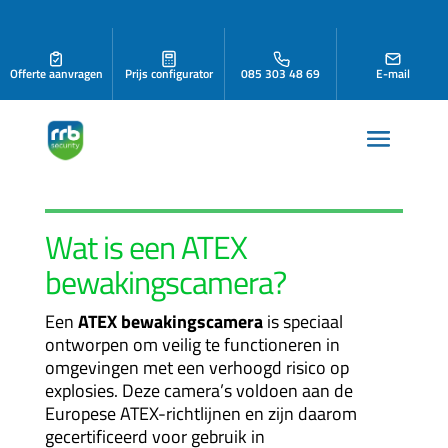
Offerte aanvragen
Prijs configurator
085 303 48 69
E-mail
Wat is een ATEX
bewakingscamera
?
Een
ATEX bewakingscamera
is speciaal
ontworpen om veilig te functioneren in
omgevingen met een verhoogd risico op
explosies. Deze camera’s voldoen aan de
Europese ATEX-richtlijnen en zijn daarom
gecertificeerd voor gebruik in