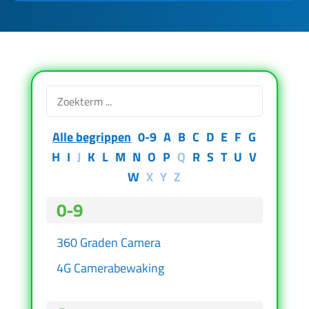
Alle begrippen
0-9
A
B
C
D
E
F
G
H
I
J
K
L
M
N
O
P
Q
R
S
T
U
V
W
X
Y
Z
0-9
360 Graden Camera
4G Camerabewaking