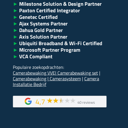
►
Milestone Solution & Design Partner
►
Paxton Certified Integrator
►
Genetec Certified
►
Ajax Systems Partner
►
Dahua Gold Partner
►
Axis Solution Partner
►
Ubiquiti Broadband & Wi-Fi Certified
►
Microsoft Partner Program
►
VCA Compliant
Populaire zoekopdrachten:
Camerabewaking VVE
|
Camerabewaking set
|
Camerabewaking
|
Camerasysteem
|
Camera
Installatie Bedrijf
4,7
40 reviews