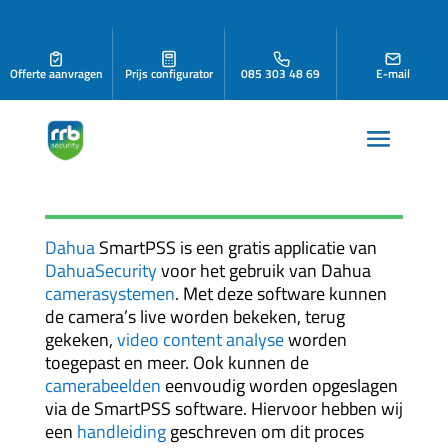
Offerte aanvragen
Prijs configurator
085 303 48 69
E-mail
Dahua
SmartPSS is een gratis applicatie van
DahuaSecurity
voor het gebruik van Dahua
camerasystemen
. Met deze software kunnen
de camera’s live worden bekeken, terug
gekeken,
video content analyse
worden
toegepast en meer. Ook kunnen de
camerabeelden
eenvoudig worden opgeslagen
via de SmartPSS software. Hiervoor hebben wij
een
handleiding
geschreven om dit proces