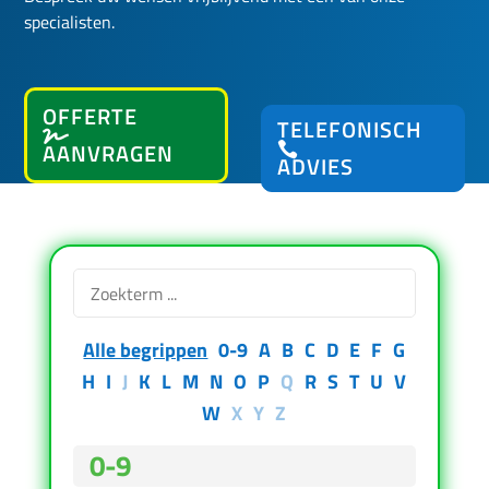
specialisten.
OFFERTE
TELEFONISCH
AANVRAGEN
ADVIES
Alle begrippen
0-9
A
B
C
D
E
F
G
H
I
J
K
L
M
N
O
P
Q
R
S
T
U
V
W
X
Y
Z
0-9