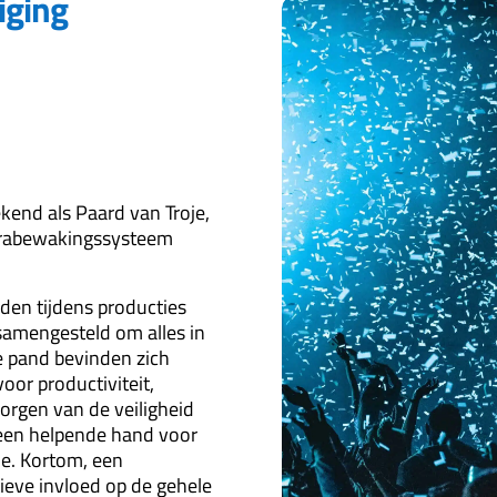
iging
kend als Paard van Troje,
abewakingssysteem
den tijdens producties
amengesteld om alles in
e pand bevinden zich
oor productiviteit,
borgen van de veiligheid
een helpende hand voor
ie. Kortom, een
eve invloed op de gehele