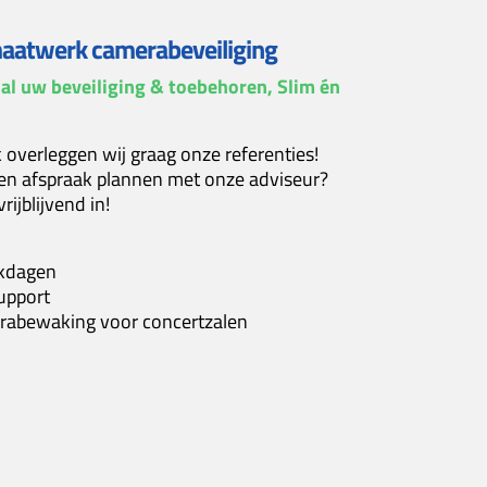
atwerk camerabeveiliging
al uw beveiliging & toebehoren, Slim én
k overleggen wij graag onze referenties!
een afspraak plannen met onze adviseur?
ijblijvend in!
rkdagen
upport
erabewaking voor concertzalen