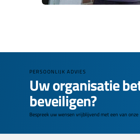
PERSOONLIJK ADVIES
Uw organisatie be
beveiligen?
Bespreek uw wensen vrijblijvend met een van onze s