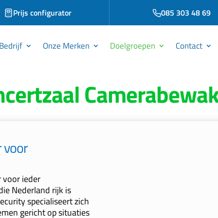
Prijs configurator
085 303 48 69
Bedrijf
Onze Merken
Doelgroepen
Contact
ncertzaal Camerabewak
 voor
Vrijblijvende Of

Wij komen geheel vr
 voor ieder
adviesgesprek. Na on
die Nederland rijk is
offerte voor u op me
urity specialiseert zich
gespecificeerd.
emen gericht op situaties