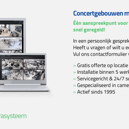
Concertgebouwen ma
Één aanspreekpunt voor 
snel geregeld!
In een persoonlijk gespre
Heeft u vragen of wilt u 
Vul ons contactformulier vr
»
Gratis offerte op locatie
»
Installatie binnen 5 we
»
Servicegericht & 24/7 s
»
Gespecialiseerd in cam
»
Actief sinds 1995
rasysteem