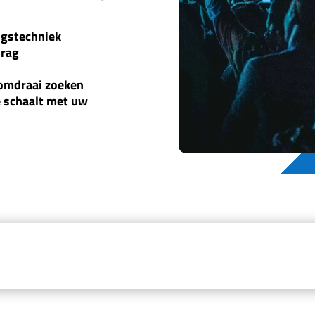
ngstechniek
drag
omdraai zoeken
 schaalt met uw