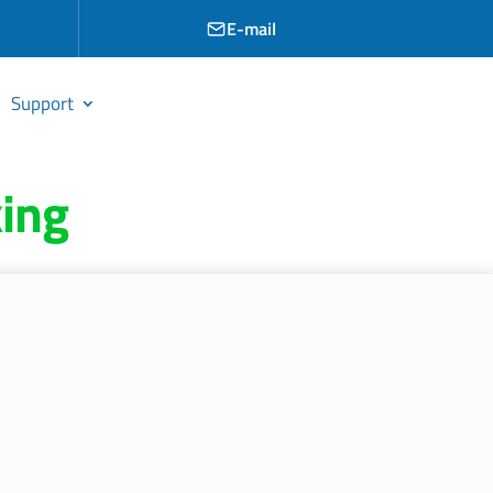
E-mail
Support
ing
ferte
ijblijvend langs voor een offerte en
ze “site visit” stellen wij een open
t alle prijzen en informatie individueel