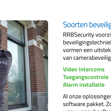
Soorten beveili
RRBSecurity voorzie
beveiligingstechni
vormen een uitstek
van camerabeveilig
Video Intercoms
Toegangscontrole
Alarm installatie
Al onze oplossinge
software pakket. Z