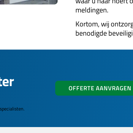
waar u naar hoeft om
meldingen.
Kortom, wij ontzorg
benodigde beveilig
ter
OFFERTE AANVRAGEN
pecialisten.