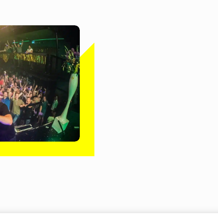
Prijs - Kwaliteit

Wij werken uitslui
Gebruiksgemak en h
Beveiligingsspe

Wij zijn gespeciali
graag met u mee ov
situatie.
24/7 Service

Is er een probleem 
dezelfde dag nog t