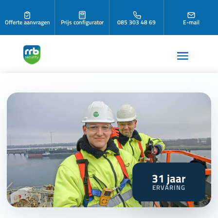
Offerte aanvragen
Prijs configurator
085 303 48 69
E-mail
31
jaar
ERVARING