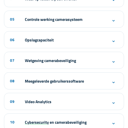
⌄
05
Controle werking camerasysteem
⌄
06
Opslagcapaciteit
⌄
07
Wetgeving camerabeveiliging
⌄
08
Meegeleverde gebruikerssoftware
⌄
09
Video Analytics
⌄
10
Cybersecurity
en camerabeveiliging