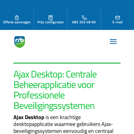
Offerte aanvragen
Prijs configurator
085 303 48 69
E-mail
Ajax Desktop: Centrale
Beheerapplicatie voor
Professionele
Beveiligingssystemen
Ajax Desktop
is een krachtige
desktopapplicatie waarmee gebruikers Ajax-
beveiligingssystemen eenvoudig en centraal