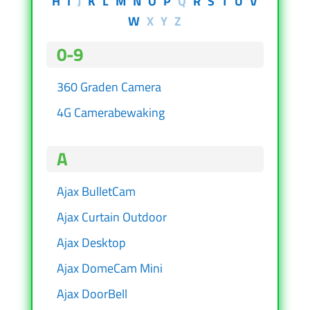
H
I
J
K
L
M
N
O
P
Q
R
S
T
U
V
W
X
Y
Z
0-9
360 Graden Camera
4G Camerabewaking
A
Ajax BulletCam
Ajax Curtain Outdoor
Ajax Desktop
Ajax DomeCam Mini
Ajax DoorBell