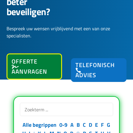
beter
beveiligen?
Bespreek uw wensen vrijblijvend met een van onze
specialisten.
OFFERTE
TELEFONISCH
AANVRAGEN
ADVIES
Alle begrippen
0-9
A
B
C
D
E
F
G