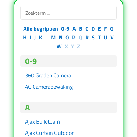
Alle begrippen
0-9
A
B
C
D
E
F
G
H
I
J
K
L
M
N
O
P
Q
R
S
T
U
V
W
X
Y
Z
0-9
360 Graden Camera
4G Camerabewaking
A
Ajax BulletCam
Ajax Curtain Outdoor