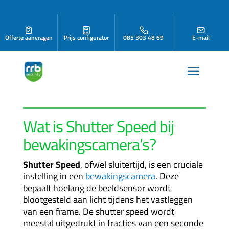
Offerte aanvragen
Prijs configurator
085 303 48 69
E-mail
Wat is Shutter Speed bij
bewakingscamera
’s?
Shutter Speed
, ofwel sluitertijd, is een cruciale
instelling in een
bewakingscamera
. Deze
bepaalt hoelang de beeldsensor wordt
blootgesteld aan licht tijdens het vastleggen
van een frame. De shutter speed wordt
meestal uitgedrukt in fracties van een seconde