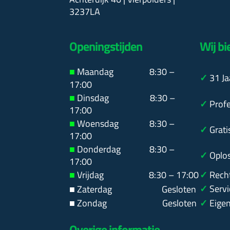
3237LA
Openingstijden
Wij bi
■
Maandag
8:30 –
✓
31
Ja
17:00
■
Dinsdag 8:30 –
✓
Prof
17:00
■
Woensdag 8:30 –
✓
Grati
17:00
■
Donderdag 8:30 –
✓
Oplo
17:00
■
Vrijdag 8:30 – 17:00
✓
Rech
✓
Serv
■ Zaterdag
Gesloten
■ Zondag Gesloten
✓
Eige
Overige informatie