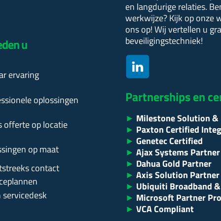
en langdurige relaties. B
werkwijze?
Kijk op onze 
ons op! Wij vertellen u g
beveiligingstechniek!
eden u
ar ervaring
Partnerships en ce
essionele oplossingen
►
Milestone Solution & 
s offerte op locatie
►
Paxton Certified Inte
►
Genetec Certified
ssingen op maat
►
Ajax Systems Partner
►
Dahua Gold Partner
tstreeks contact
►
Axis Solution Partner
iceplannen
►
Ubiquiti Broadband & 
n servicedesk
►
Microsoft Partner Pr
►
VCA Compliant