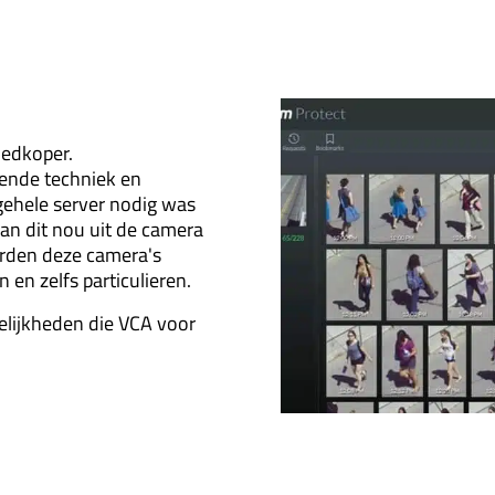
geimplementeerd.
oedkoper.
ende techniek en
gehele server nodig was
an dit nou uit de camera
orden deze camera's
n en zelfs particulieren.
gelijkheden die VCA voor