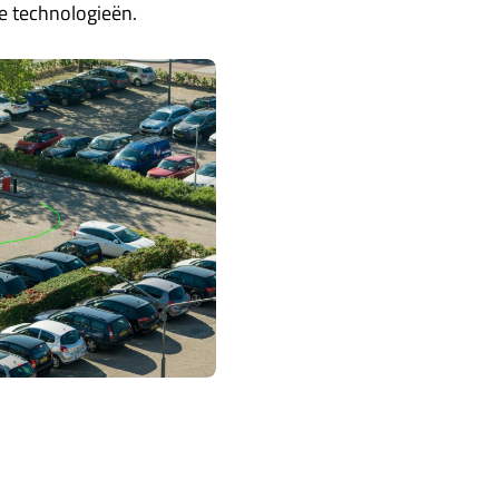
e technologieën.
Mensen Herken
b
Slimme camera's zijn 
te vergelijken. Op d
er onbevoegde of gew
getecteerd.
Kleur, Grootte, 
b
Enkele voorbeelden w
mogelijkheden zijn ei
inschatten zoals verk
van "deep learning" 
accurater.
Mensen of Objec
b
De software telt hoev
ook nog richtingsgevo
Deze oplossing kan 