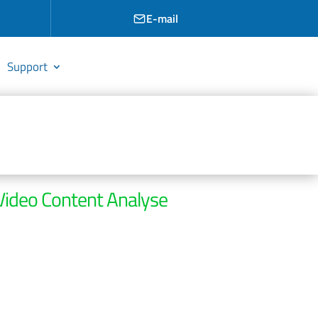
E-mail
Support
Video Content Analyse
cten Detectie
 kan een camera onderscheid maken tussen
ndere objecten. Op basis van het
 of persoon, kunnen vervolgens alarmen