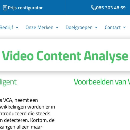
Prijs configurator
085 303 48 69
Bedrijf
Onze Merken
Doelgroepen
Contact
Video Content Analyse
ligent
Voorbeelden van 
Personen & Obje
ls VCA, neemt een
b
twikkelingen worden er in
Door middel van VCA
ntroduceerd die steeds
personen, auto's en a
en detecteren. Kortom, de
gedetecteerde object
ssingen alleen maar
worden gegenereerd