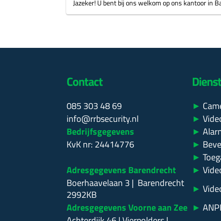
Jazeker! U bent bij ons welkom op ons kantoor in Ba
Contact
Diens
085 303 48 69
►
Cam
info@rrbsecurity.nl
►
Vide
Bedrijfsgegevens
►
Alarm
KvK nr: 24414776
►
Bevei
►
Toeg
Adresgegevens Barendrecht
►
Vide
Boerhaavelaan 3 | Barendrecht
►
Vide
2992KB
Adresgegevens Voorne aan Zee
►
ANPR
Achterdijk 46 | Vierpolders |