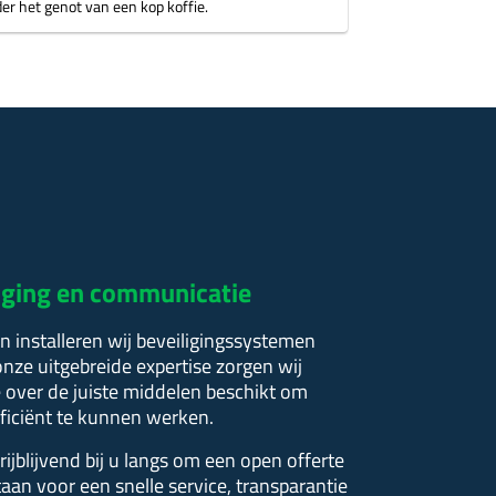
der het genot van een kop koffie.
iliging en communicatie
n installeren wij beveiligingssystemen
nze uitgebreide expertise zorgen wij
 over de juiste middelen beschikt om
fficiënt te kunnen werken.
ijblijvend bij u langs om een open offerte
taan voor een snelle service, transparantie