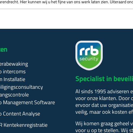
rendrecht. Hier kunnen wij u het fijne van ons werk laten zien. Uiteraard on
ten
erabewaking
o intercoms
Specialist in beve
 Installatie
ligingsconsultancy
Al sinds 1995 adviseren e
angscontrole
voor onze klanten. Door o
o Management Software
ervoor dat uw organisatie
veilig, maar ook kosten e
o Content Analyse
Wij komen graag geheel vr
 Kentekenregistratie
voor u op te stellen.
Wij s