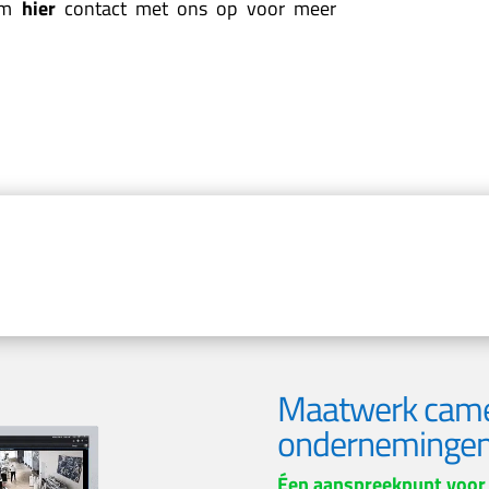
eem
hier
contact met ons op voor meer
Maatwerk came
onderneminge
Éen aanspreekpunt voor 