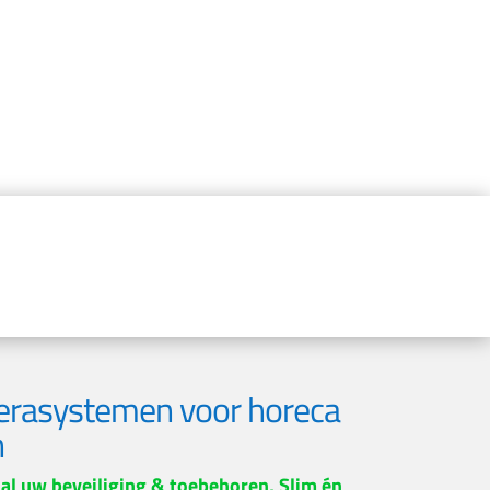
rasystemen voor horeca
n
al uw beveiliging & toebehoren, Slim én