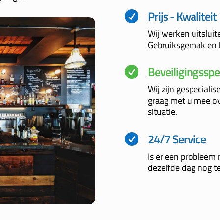
Prijs - Kwaliteit

Wij werken uitslui
Gebruiksgemak en h
Beveiligingsspe

Wij zijn gespeciali
graag met u mee ov
situatie.
24/7 Service

Is er een probleem 
dezelfde dag nog t