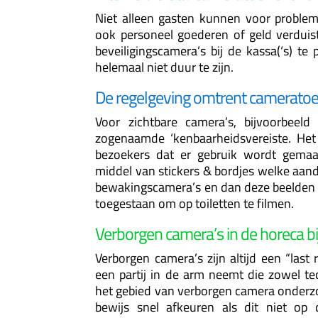
Niet alleen gasten kunnen voor probleme
ook personeel goederen of geld verduist
beveiligingscamera’s bij de kassa(‘s) t
helemaal niet duur te zijn.
De regelgeving omtrent cameratoez
Voor zichtbare camera’s, bijvoorbeeld
zogenaamde ‘kenbaarheidsvereiste. Het
bezoekers dat er gebruik wordt gema
middel van stickers & bordjes welke aan
bewakingscamera’s en dan deze beelden w
toegestaan om op toiletten te filmen.
Verborgen camera’s in de horeca bij
Verborgen camera’s zijn altijd een “last 
een partij in de arm neemt die zowel tec
het gebied van verborgen camera onderz
bewijs snel afkeuren als dit niet op