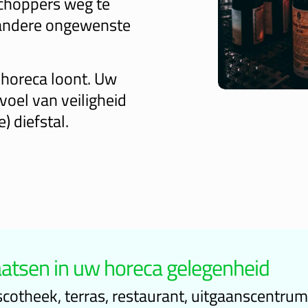
choppers weg te
andere ongewenste
horeca loont. Uw
oel van veiligheid
) diefstal.
atsen in uw horeca gelegenheid
discotheek, terras, restaurant, uitgaanscentr