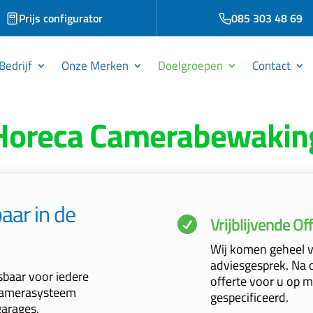
Prijs configurator
085 303 48 69
Bedrijf
Onze Merken
Doelgroepen
Contact
Horeca Camerabewakin
ar in de
Vrijblijvende Of

Wij komen geheel vr
adviesgesprek. Na on
baar voor iedere
offerte voor u op me
 camerasysteem
gespecificeerd.
garages.