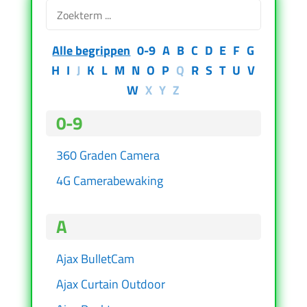
Alle begrippen
0-9
A
B
C
D
E
F
G
H
I
J
K
L
M
N
O
P
Q
R
S
T
U
V
W
X
Y
Z
0-9
360 Graden Camera
4G Camerabewaking
A
Ajax BulletCam
Ajax Curtain Outdoor