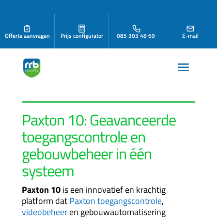
Offerte aanvragen
Prijs configurator
085 303 48 69
E-mail
Paxton 10: Geavanceerde
toegangscontrole
en
gebouwbeheer in één
systeem
Paxton 10
is een innovatief en krachtig
platform dat
Paxton toegangscontrole
,
videobeheer
en gebouwautomatisering