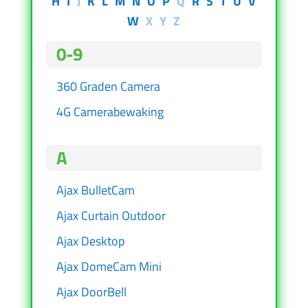
H
I
J
K
L
M
N
O
P
Q
R
S
T
U
V
W
X
Y
Z
0-9
360 Graden Camera
4G Camerabewaking
A
Ajax BulletCam
Ajax Curtain Outdoor
Ajax Desktop
Ajax DomeCam Mini
Ajax DoorBell