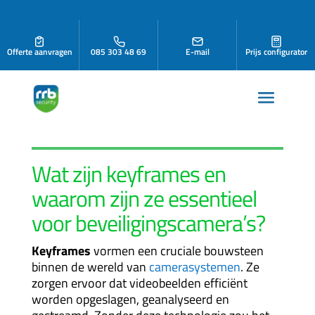
Offerte aanvragen
085 303 48 69
E-mail
Prijs configurator
Wat zijn keyframes en
waarom zijn ze essentieel
voor beveiligingscamera’s?
Keyframes
vormen een cruciale bouwsteen
binnen de wereld van
camerasystemen
. Ze
zorgen ervoor dat videobeelden efficiënt
worden opgeslagen, geanalyseerd en