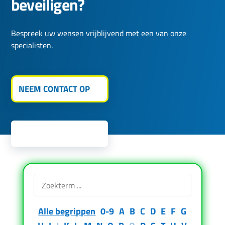
beveiligen?
Bespreek uw wensen vrijblijvend met een van onze
specialisten.
NEEM CONTACT OP
085 303 48 69
Alle begrippen
0-9
A
B
C
D
E
F
G