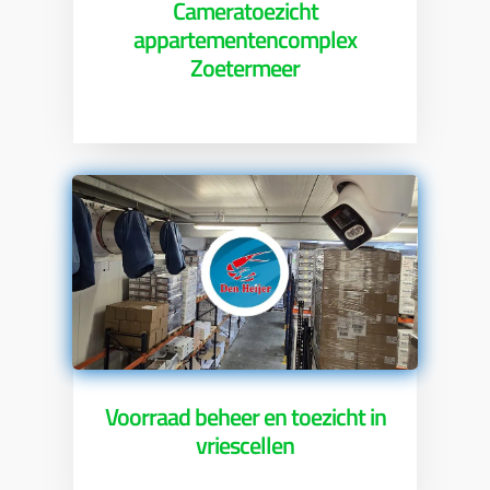
Cameratoezicht
appartementencomplex
Zoetermeer
Voorraad beheer en toezicht in
vriescellen