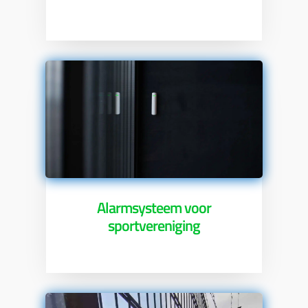
Alarmsysteem voor
sportvereniging