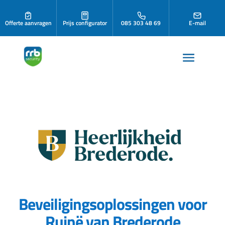
Offerte aanvragen
Prijs configurator
085 303 48 69
E-mail
Beveiligingsoplossingen voor
Ruinë van Brederode