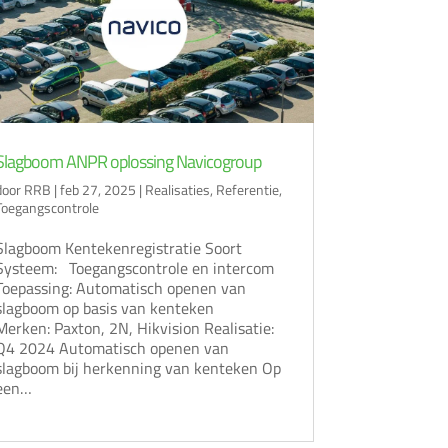
Slagboom ANPR oplossing Navicogroup
door
RRB
|
feb 27, 2025
|
Realisaties
,
Referentie
,
Toegangscontrole
Slagboom Kentekenregistratie Soort
Systeem: Toegangscontrole en intercom
Toepassing: Automatisch openen van
slagboom op basis van kenteken
Merken: Paxton, 2N, Hikvision Realisatie:
Q4 2024 Automatisch openen van
slagboom bij herkenning van kenteken Op
een…