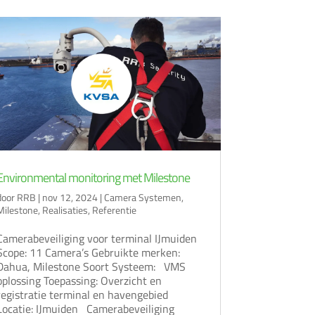
Environmental monitoring met Milestone
door
RRB
|
nov 12, 2024
|
Camera Systemen
,
Milestone
,
Realisaties
,
Referentie
Camerabeveiliging voor terminal IJmuiden
Scope: 11 Camera’s Gebruikte merken:
Dahua, Milestone Soort Systeem: VMS
oplossing Toepassing: Overzicht en
registratie terminal en havengebied
Locatie: IJmuiden Camerabeveiliging