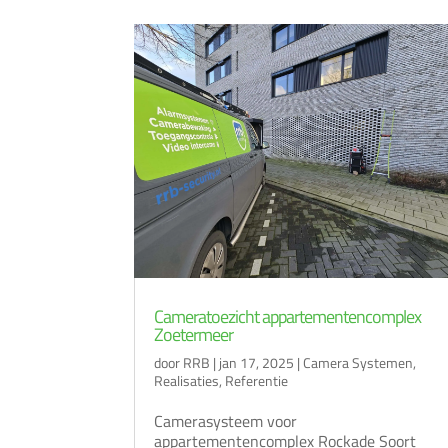
Cameratoezicht appartementencomplex
Zoetermeer
door
RRB
|
jan 17, 2025
|
Camera Systemen
,
Realisaties
,
Referentie
Camerasysteem voor
appartementencomplex Rockade Soort