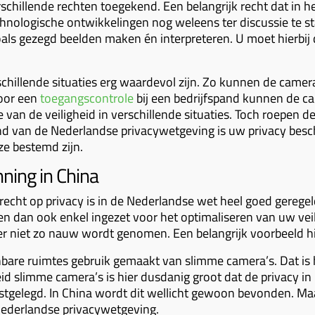
schillende rechten toegekend. Een belangrijk recht dat in he
echnologische ontwikkelingen nog weleens ter discussie te st
ls gezegd beelden maken én interpreteren. U moet hierbi
chillende situaties erg waardevol zijn. Zo kunnen de came
voor een
toegangscontrole
bij een bedrijfspand kunnen de c
 van de veiligheid in verschillende situaties. Toch roepen 
nd van de Nederlandse privacywetgeving is uw privacy be
ze bestemd zijn.
ning in China
echt op privacy is in de Nederlandse wet heel goed geregel
 dan ook enkel ingezet voor het optimaliseren van uw veili
r niet zo nauw wordt genomen. Een belangrijk voorbeeld hi
bare ruimtes gebruik gemaakt van slimme camera’s. Dat is heel
eid slimme camera’s is hier dusdanig groot dat de privacy i
astgelegd. In China wordt dit wellicht gewoon bevonden. M
Nederlandse privacywetgeving.