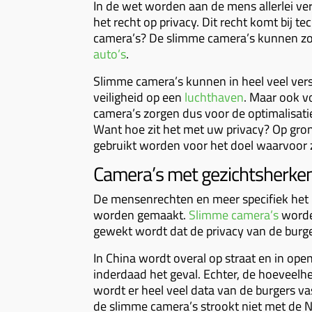
In de wet worden aan de mens allerlei ver
het recht op privacy. Dit recht komt bij t
camera’s? De slimme camera’s kunnen zoa
auto’s
.
Slimme camera’s kunnen in heel veel vers
veiligheid op een
luchthaven
. Maar ook 
camera’s zorgen dus voor de optimalisatie
Want hoe zit het met uw privacy? Op gro
gebruikt worden voor het doel waarvoor 
Camera’s met gezichtsherken
De mensenrechten en meer specifiek het r
worden gemaakt.
Slimme camera’s
worden
gewekt wordt dat de privacy van de burge
In China wordt overal op straat en in open
inderdaad het geval. Echter, de hoeveelh
wordt er heel veel data van de burgers v
de slimme camera’s strookt niet met de 