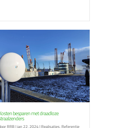
Kosten besparen met draadloze
straalzenders
door
RRB
|
jan 22, 2024
|
Realisaties
,
Referentie