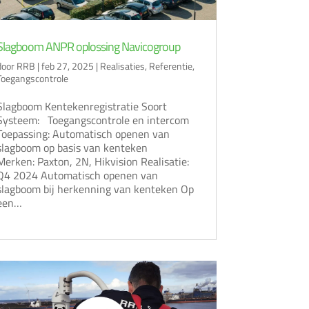
Slagboom ANPR oplossing Navicogroup
door
RRB
|
feb 27, 2025
|
Realisaties
,
Referentie
,
Toegangscontrole
Slagboom Kentekenregistratie Soort
Systeem: Toegangscontrole en intercom
Toepassing: Automatisch openen van
slagboom op basis van kenteken
Merken: Paxton, 2N, Hikvision Realisatie:
Q4 2024 Automatisch openen van
slagboom bij herkenning van kenteken Op
een…