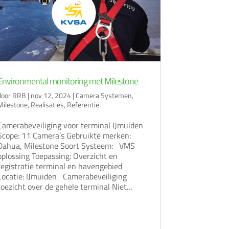
Environmental monitoring met Milestone
door
RRB
|
nov 12, 2024
|
Camera Systemen
,
Milestone
,
Realisaties
,
Referentie
Camerabeveiliging voor terminal IJmuiden
Scope: 11 Camera’s Gebruikte merken:
Dahua, Milestone Soort Systeem: VMS
oplossing Toepassing: Overzicht en
registratie terminal en havengebied
Locatie: IJmuiden Camerabeveiliging
toezicht over de gehele terminal Niet…