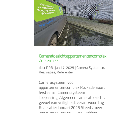
Cameratoezicht appartementencomplex
Zoetermeer
door
RRB
|
jan 17, 2025
|
Camera Systemen
,
Realisaties
,
Referentie
Camerasysteem voor
appartementencomplex Rockade Soort
Systeem: Camerasysteem
Toepassing: Algemeen cameratoezicht,
gevoel van veiligheid, verantwoording
Realisatie: Januari 2025 Steeds meer
appartementencomplexen hebben