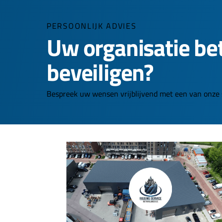
PERSOONLIJK ADVIES
Uw organisatie be
beveiligen?
Bespreek uw wensen vrijblijvend met een van onze s