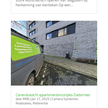
2024 Automatisch openen van slagboom bij
herkenning van kenteken Op een…
Cameratoezicht appartementencomplex Zoetermeer
door
RRB
|
jan 17, 2025
|
Camera Systemen
,
Realisaties
,
Referentie