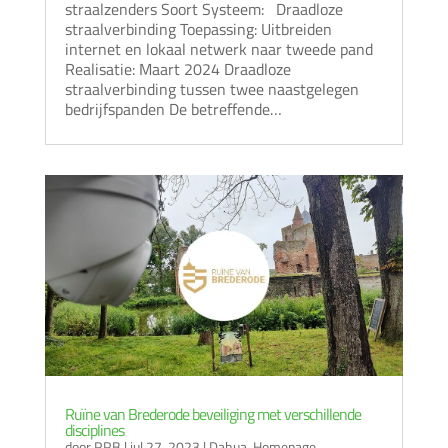
straalzenders Soort Systeem: Draadloze
straalverbinding Toepassing: Uitbreiden
internet en lokaal netwerk naar tweede pand
Realisatie: Maart 2024 Draadloze
straalverbinding tussen twee naastgelegen
bedrijfspanden De betreffende…
Ruïne van Brederode beveiliging met verschillende
disciplines
door
RRB
|
jul 27, 2023
|
Dahua
,
Homepage
,