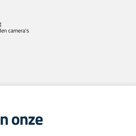
g
lden camera's
in onze