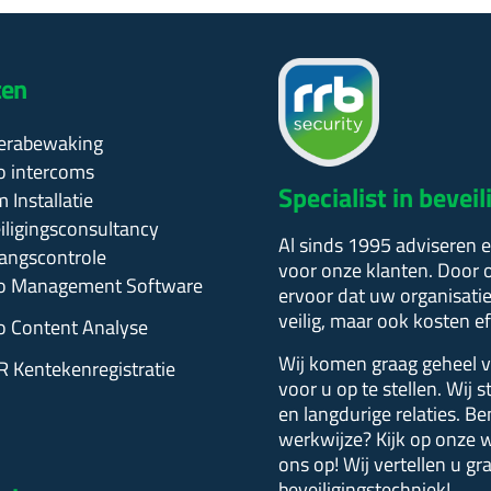
ten
erabewaking
o intercoms
Specialist in beve
 Installatie
ligingsconsultancy
Al sinds 1995 adviseren e
angscontrole
voor onze klanten. Door o
o Management Software
ervoor dat uw organisatie
veilig, maar ook kosten e
o Content Analyse
Wij komen graag geheel vr
 Kentekenregistratie
voor u op te stellen.
Wij s
en langdurige relaties. B
werkwijze?
Kijk op onze 
ons op! Wij vertellen u g
beveiligingstechniek!