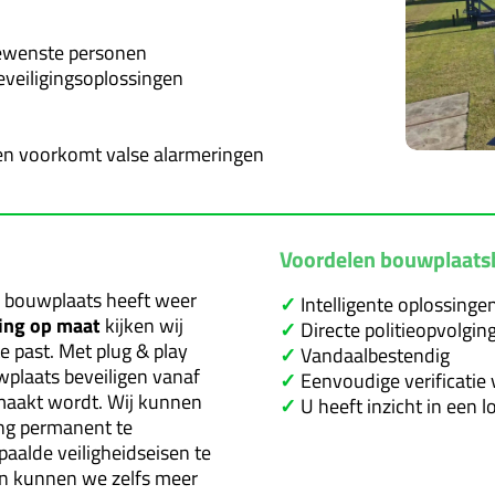
gewenste personen
beveiligingsoplossingen
den voorkomt valse alarmeringen
Voordelen bouwplaatsb
ke bouwplaats heeft weer
✓
Intelligente oplossinge
ing op maat
kijken wij
✓
Directe politieopvolgin
e past. Met plug & play
✓
Vandaalbestendig
wplaats beveiligen vanaf
✓
Eenvoudige verificatie
maakt wordt. Wij kunnen
✓
U heeft inzicht in een 
ng permanent te
aalde veiligheidseisen te
en kunnen we zelfs meer