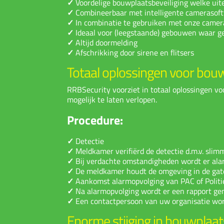
✓
Voordelige bouwplaatsbeveiliging welke uit
✓
Combineerbaar met intelligente camerasof
✓
In combinatie te gebruiken met onze came
✓
Ideaal voor (leegstaande) gebouwen waar g
✓
Altijd doormelding
✓
Afschrikking door sirene en flitsers
Totaal oplossingen voor bou
RRBSecurity voorziet in totaal oplossingen v
mogelijk te laten verlopen.
Procedure:
✓
Detectie
✓
Meldkamer verifiërd de detectie d.m.v. sli
✓
Bij verdachte omstandigheden wordt er alar
✓
De meldkamer houdt de omgeving in de gaten
✓
Aankomst alarmopvolging van PAC of Politi
✓
Na alarmopvolging wordt er een rapport ge
✓
Een contactpersoon van uw organisatie word
Enorme stijging in bouwplaats