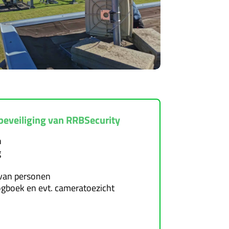
eveiliging van RRBSecurity
n
g
 van personen
logboek en evt. cameratoezicht