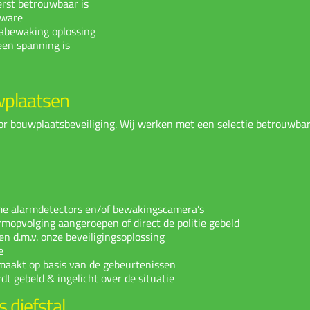
erst betrouwbaar is
tware
rabewaking oplossing
een spanning is
wplaatsen
oor bouwplaatsbeveiliging. Wij werken met een selectie betrouwba
mme alarmdetectors en/of bewakingscamera’s
mopvolging aangeroepen of direct de politie gebeld
 d.m.v. onze beveiligingsoplossing
e
maakt op basis van de gebeurtenissen
t gebeld & ingelicht over de situatie
 diefstal