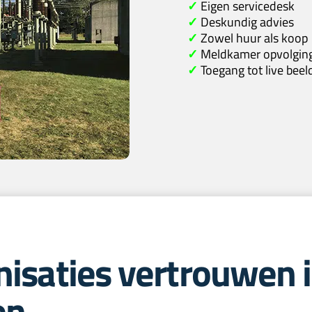
✓
Eigen servicedesk
✓
Deskundig advies
✓
Zowel huur als koop
✓
Meldkamer opvolgin
✓
Toegang tot live bee
nisaties vertrouwen 
en