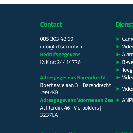
Contact
Diens
085 303 48 69
►
Cam
info@rrbsecurity.nl
►
Vide
Bedrijfsgegevens
►
Alarm
KvK nr: 24414776
►
Bevei
►
Toeg
Adresgegevens Barendrecht
►
Vide
Boerhaavelaan 3 | Barendrecht
►
Vide
2992KB
Adresgegevens Voorne aan Zee
►
ANPR
Achterdijk 46 | Vierpolders |
3237LA