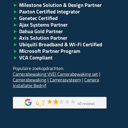
►
Milestone Solution & Design Partner
►
Paxton Certified Integrator
►
Genetec Certified
►
Ajax Systems Partner
►
Dahua Gold Partner
►
Axis Solution Partner
►
Ubiquiti Broadband & Wi-Fi Certified
►
Microsoft Partner Program
►
VCA Compliant
Populaire zoekopdrachten:
Camerabewaking VVE
|
Camerabewaking set
|
Camerabewaking
|
Camerasysteem
|
Camera
Installatie Bedrijf
4,7
40 reviews