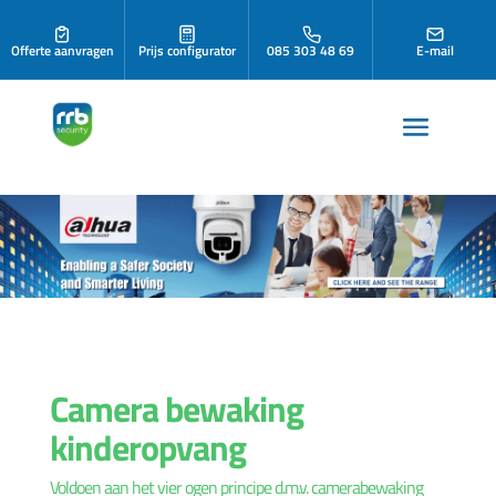
Offerte aanvragen
Prijs configurator
085 303 48 69
E-mail
Camera bewaking
kinderopvang
Voldoen aan het vier ogen principe d.m.v. camerabewaking