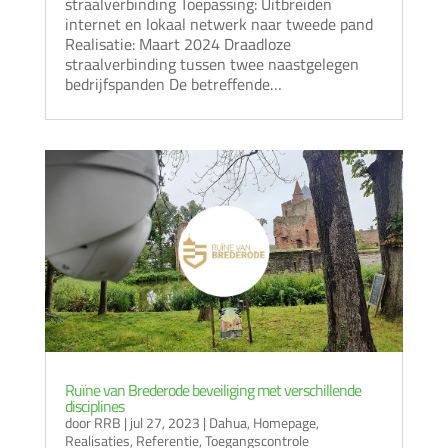
straalverbinding Toepassing: Uitbreiden
internet en lokaal netwerk naar tweede pand
Realisatie: Maart 2024 Draadloze
straalverbinding tussen twee naastgelegen
bedrijfspanden De betreffende…
Ruïne van Brederode beveiliging met verschillende
disciplines
door
RRB
|
jul 27, 2023
|
Dahua
,
Homepage
,
Realisaties
,
Referentie
,
Toegangscontrole