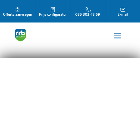
Offerte aanvragen
Prijs configurator
085 303 48 69
E-mail
Camerabewaking
Set inclusief
installatie