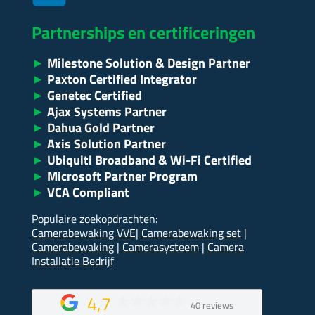
Partnerships en certificeringen
►
Milestone Solution & Design Partner
►
Paxton Certified Integrator
►
Genetec Certified
►
Ajax Systems Partner
►
Dahua Gold Partner
►
Axis Solution Partner
►
Ubiquiti Broadband & Wi-Fi Certified
►
Microsoft Partner Program
►
VCA Compliant
Populaire zoekopdrachten:
Camerabewaking VVE
|
Camerabewaking set
|
Camerabewaking
|
Camerasysteem
|
Camera
Installatie Bedrijf
4,7
40 reviews