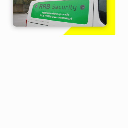
Vrijblijvende Camerabewaking

Offerte
Een vrijblijvende camerabewaking
offerte en persoonlijk advies. Wij komen
vrijblijvend langs om een open offerte
voor u op te stellen. Deze ontvangt u
binnen enkele dagen na ons bezoek.
Prijs - Kwaliteit
