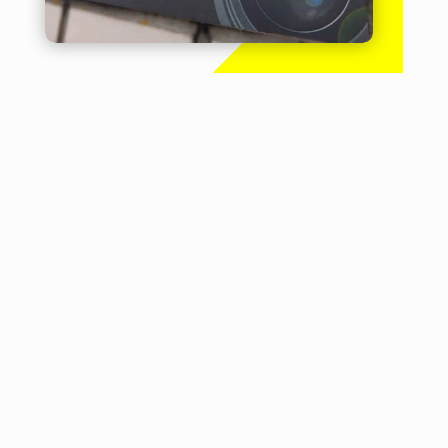
Vrijblijvende Camerabewaking

Offerte
Een vrijblijvende camerabewaking
offerte en persoonlijk advies. Wij komen
vrijblijvend langs om een open offerte
voor u op te stellen. Deze ontvangt u
binnen enkele dagen na ons bezoek.
Prijs - Kwaliteit

RRB-Security werkt uitsluitend met A-
merk apparatuur. Op al onze apparatuur