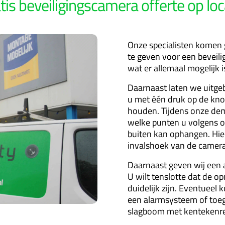
tis beveiligingscamera offerte op loc
Onze specialisten komen 
te geven voor een beveilig
wat er allemaal mogelijk 
Daarnaast laten we uitge
u met één druk op de kno
houden. Tijdens onze dem
welke punten u volgens o
buiten kan ophangen. Hie
invalshoek van de camera
Daarnaast geven wij een a
U wilt tenslotte dat de o
duidelijk zijn. Eventueel
een alarmsysteem of toeg
slagboom met kentekenreg