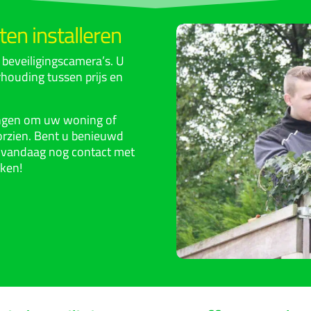
ten installeren
j beveiligingscamera’s. U
erhouding tussen prijs en
ingen om uw woning of
orzien. Bent u benieuwd
 vandaag nog contact met
aken!