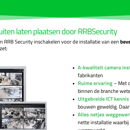
uiten laten plaatsen door RRBSecurity
an RRB Security inschakelen voor de installatie van een
beve
zet:
A-kwaliteit camera inst
fabrikanten
Ruime ervaring
–
Met o
binnen de branche wete
Uitgebreide ICT kennis
bouwen geweldig. Daar k
Alles netjes weggewer
nette installatie waarbi