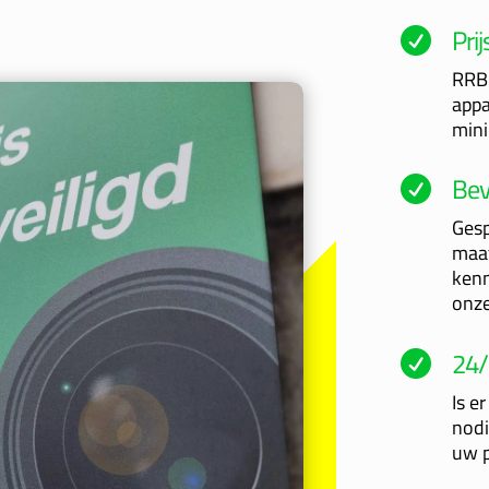
Prij

RRB-
appa
mini
Bev

Gesp
maat
kenn
onze
24/

Is e
nodi
uw p