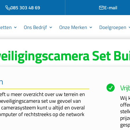
085 303 48 69
E-mail
etten
Ons Bedrijf
Onze Merken
Doelgroepen
eiligingscamera Set Bu
n
Vri

eft u meer overzicht over uw terrein en
Wij 
eveiligingscamera set uw gevoel van
offe
 camerasysteem kunt u altijd en overal
stel
computer of rechtstreeks op de network
prij
gesp