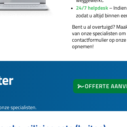
weggewerkt.
24/7 helpdesk
–
Indien
zodat u altijd binnen e
Bent u al overtuigd? Maak
van onze specialisten om 
contactformulier op onze
opnemen!
ter
OFFERTE AAN
nze specialisten.